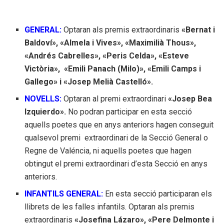
GENERAL:
Optaran als premis extraordinaris
«Bernat i
Baldoví», «Almela i Vives», «Maximilià Thous»,
«Andrés Cabrelles», «Peris Celda», «Esteve
Victòria», «Emili Panach (Milo)», «Emili Camps i
Gallego» i «Josep Melià Castelló».
NOVELLS:
Optaran al premi extraordinari
«Josep Bea
Izquierdo».
No podran participar en esta secció
aquells poetes que en anys anteriors hagen conseguit
qualsevol premi extraordinari de la Secció General o
Regne de Valéncia, ni aquells poetes que hagen
obtingut el premi extraordinari d’esta Secció en anys
anteriors.
INFANTILS GENERAL:
En esta secció participaran els
llibrets de les falles infantils.
Optaran als premis
extraordinaris
«Josefina Lázaro», «Pere Delmonte i