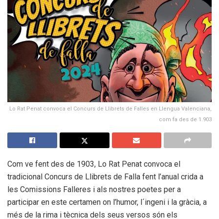
Lo Rat Penat convoca el Concurs de Llibrets de Falles en Llengua Valenciana,
com fa des de 1.903
Com ve fent des de 1903, Lo Rat Penat convoca el
tradicional Concurs de Llibrets de Falla fent l’anual crida a
les Comissions Falleres i als nostres poetes per a
participar en este certamen on l’humor, l´ingeni i la gràcia, a
més de la rima i tècnica dels seus versos són els