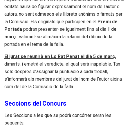
editats haurà de figurar expressament el nom de l’autor o
autora, no sent admesos els llibrets anònims o firmats per
la Comissió. Els originals que participen en el
Premi de
Portada
podran presentar-se igualment fins al dia
1 de
març
, valorant-se al màxim la relació del dibuix de la
portada en el tema de la falla.
El jurat se reunirà en Lo Rat Penat el dia 5 de març,
dimarts,
i emetrà el veredicte, el qual serà inapelable. Tan
sols després d’assignar la puntuació a cada treball,
s’informarà als membres del jurat del nom de l’autor aixina
com del de la Comissió de la falla.
Seccions del Concurs
Les Seccions a les que se podrà concórrer seran les
següents: