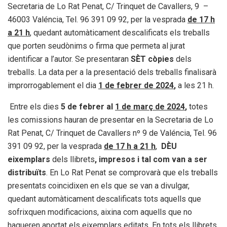
Secretaria de Lo Rat Penat, C/ Trinquet de Cavallers, 9 –
46003 Valéncia, Tel. 96 391 09 92, per la vesprada
de 17 h
a 21 h
, quedant automàticament descalificats els treballs
que porten seudònims o firma que permeta al jurat
identificar a l’autor. Se presentaran
SÈT còpies
dels
treballs. La data per a la presentació dels treballs finalisarà
improrrogablement el dia
1 de febrer de 2024
,
a les 21 h.
Entre els dies
5 de febrer al
1 de març de 2024
,
totes
les comissions hauran de presentar en la Secretaria de Lo
Rat Penat, C/ Trinquet de Cavallers nº 9 de Valéncia, Tel. 96
391 09 92, per la vesprada
de 17 h a 21 h
,
DÈU
eixemplars
dels llibrets
, impresos i tal com van a ser
distribuïts
. En Lo Rat Penat se comprovarà que els treballs
presentats coincidixen en els que se van a divulgar,
quedant automàticament descalificats tots aquells que
sofrixquen modificacions, aixina com aquells que no
hagueren aportat els eixemplars editats. En tots els llibrets