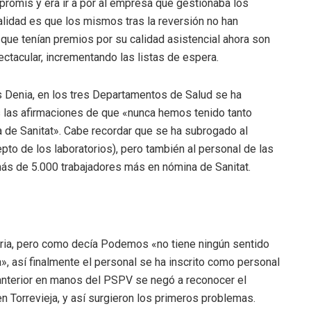
romís y era ir a por al empresa que gestionaba los
alidad es que los mismos tras la reversión no han
ue tenían premios por su calidad asistencial ahora son
pectacular, incrementando las listas de espera.
s Denia, en los tres Departamentos de Salud se ha
s las afirmaciones de que «nunca hemos tenido tanto
ía de Sanitat». Cabe recordar que se ha subrogado al
to de los laboratorios), pero también al personal de las
ás de 5.000 trabajadores más en nómina de Sanitat.
ria, pero como decía Podemos «no tiene ningún sentido
a», así finalmente el personal se ha inscrito como personal
at anterior en manos del PSPV se negó a reconocer el
n Torrevieja, y así surgieron los primeros problemas.