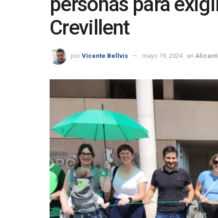
personas para exigir
Crevillent
por
Vicente Bellvis
mayo 19, 2024
en
Alicant