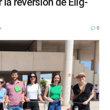
 la reversión de Elig-
0
e