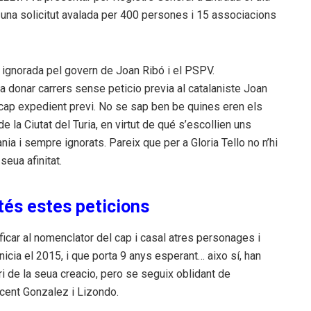
una solicitut avalada per 400 persones i 15 associacions
 ignorada pel govern de Joan Ribó i el PSPV.
va donar carrers sense peticio previa al catalaniste Joan
n cap expedient previ. No se sap ben be quines eren els
 la Ciutat del Turia, en virtut de qué s’escollien uns
a i sempre ignorats. Pareix que per a Gloria Tello no n’hi
eua afinitat.
tés estes peticions
ficar al nomenclator del cap i casal atres personages i
icia el 2015, i que porta 9 anys esperant… aixo sí, han
ari de la seua creacio, pero se seguix oblidant de
cent Gonzalez i Lizondo.