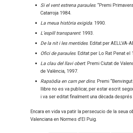
Si el vent estrena paraules
. “Premi Primavera”
Catarroja 1984.
La meua història exigida
. 1990.
L’espill transparent
. 1993.
De la nit i les mentides
. Editat per AELLVA-A
Ofici de paraules
. Editat per Lo Rat Penat el
La clau del llavi obert
. Premi Ciutat de Valen
de València, 1997.
Rapsòdia en carn per dins
. Premi “Benvingut
llibre no es va publicar, per estar escrit se
i va ser editat finalment una dècada després p
Encara en vida va patir la persecucio de la seua o
Valenciana en Normes d’El Puig.