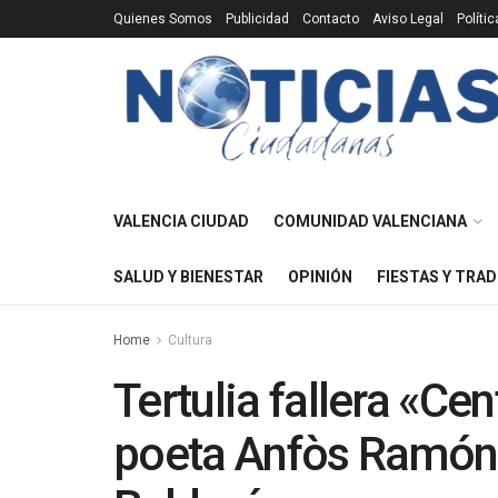
Quienes Somos
Publicidad
Contacto
Aviso Legal
Políti
VALENCIA CIUDAD
COMUNIDAD VALENCIANA
SALUD Y BIENESTAR
OPINIÓN
FIESTAS Y TRAD
Home
Cultura
Tertulia fallera «Ce
poeta Anfòs Ramón» 