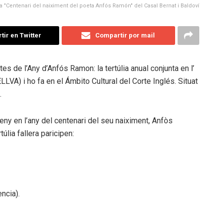
era "Centenari del naiximent del poeta Anfós Ramón" del Casal Bernat i Baldoví
ir en Twitter
Compartir por mail
tes de l’Any d’Anfós Ramon: la tertúlia anual conjunta en l’
LVA) i ho fa en el Ámbito Cultural del Corte Inglés. Situat
.
afeny en l’any del centenari del seu naiximent, Anfòs
úlia fallera paricipen:
ncia).