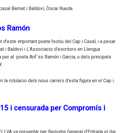
casal Bernat i Baldoví, Òscar Rueda.
fòs Ramón
d’este important poeta festiu del Cap i Casal, i a pesar
at i Baldoví i L’Associacio d’escritors en Llengua
a per al
poeta Anf`ss Ramón i Garcia, u dels principals
X.
 la rotulacio dels nous carrers d’esta figura en el Cap i
015 i censurada per Compromís i
ELLVA va presentar per Registre General d’Entrada el dia