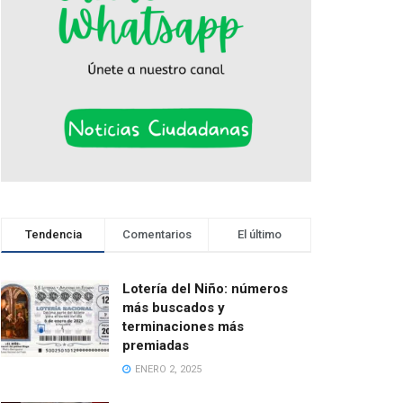
Tendencia
Comentarios
El último
Lotería del Niño: números
más buscados y
terminaciones más
premiadas
ENERO 2, 2025