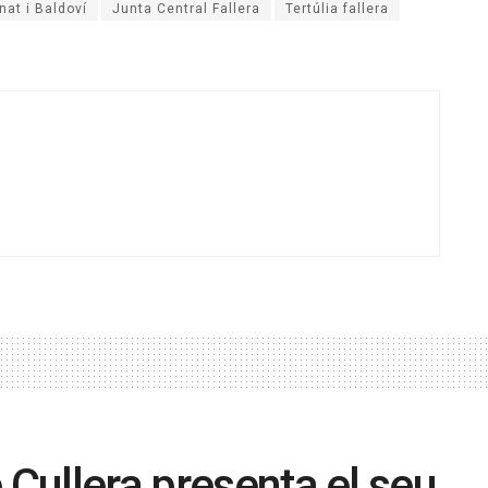
nat i Baldoví
Junta Central Fallera
Tertúlia fallera
 Cullera presenta el seu