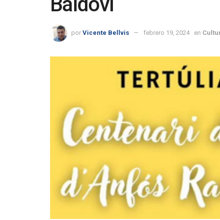
Baldoví
por
Vicente Bellvis
febrero 19, 2024
en
Cultu