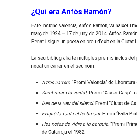
¿Qui era Anfòs Ramón?
Este insigne valencià, Anfos Ramon, va naixer i m
març de 1924 – 17 de juny de 2014. Anfos Ramón v
Penat i sigue un poeta en prou d’exit en la Ciutat i
La seu bibliografia te multiples premis inclus del
negat un carrer en el seu nom.
A tres carrers
. “Premi Valencia” de Literatur
Sembrarem la veritat
. Premi “Xavier Casp”, c
Des de la veu del silenci
. Premi “Ciutat de Ca
Exigiré la font i el testimoni
. Premi “Falla Pin
I les notes de vidre a la paraula
. “Premi Prima
de Catarroja el 1982.