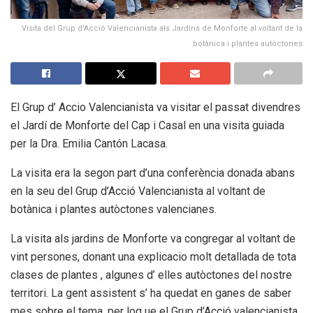
Visita del Grup d'Acció Valencianista als Jardins de Monforte al voltant de la
botànica i plantes autòctones
El Grup d’ Accio Valencianista va visitar el passat divendres
el Jardí de Monforte del Cap i Casal en una visita guiada
per la Dra. Emilia Cantón Lacasa.
La visita era la segon part d’una conferència donada abans
en la seu del Grup d’Acció Valencianista al voltant de
botànica i plantes autòctones valencianes.
La visita als jardins de Monforte va congregar al voltant de
vint persones, donant una explicacio molt detallada de tota
clases de plantes , algunes d’ elles autòctones del nostre
territori. La gent assistent s’ ha quedat en ganes de saber
mes sobre el tema, per loq ue el Grup d’Acció valencianista