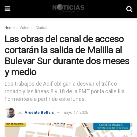
Home
Valencia Ciudad
Las obras del canal de acceso
cortarán la salida de Malilla al
Bulevar Sur durante dos meses
y medio
Los trabajos de Adif obligan a desviar el tráfico
rodado y las líneas 8 y 18 de la EMT por la calle Illa
Formentera a partir de este lunes.
por
Vicente Bellvis
mayo 17, 2026