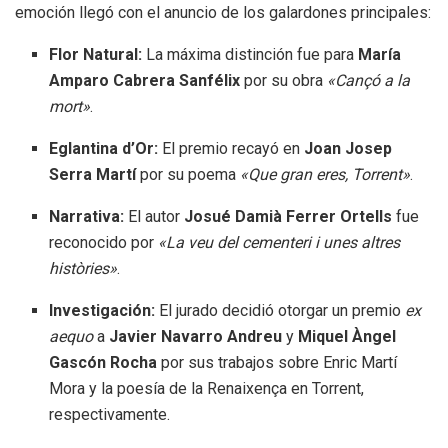
emoción llegó con el anuncio de los galardones principales:
Flor Natural:
La máxima distinción fue para
María
Amparo Cabrera Sanfélix
por su obra
«Cançó a la
mort»
.
Eglantina d’Or:
El premio recayó en
Joan Josep
Serra Martí
por su poema
«Que gran eres, Torrent»
.
Narrativa:
El autor
Josué Damià Ferrer Ortells
fue
reconocido por
«La veu del cementeri i unes altres
històries»
.
Investigación:
El jurado decidió otorgar un premio
ex
aequo
a
Javier Navarro Andreu
y
Miquel Àngel
Gascón Rocha
por sus trabajos sobre Enric Martí
Mora y la poesía de la Renaixença en Torrent,
respectivamente.