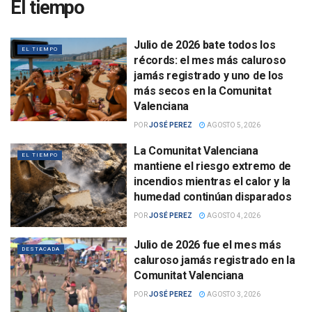
El tiempo
Julio de 2026 bate todos los
EL TIEMPO
récords: el mes más caluroso
jamás registrado y uno de los
más secos en la Comunitat
Valenciana
POR
JOSÉ PEREZ
AGOSTO 5, 2026
La Comunitat Valenciana
EL TIEMPO
mantiene el riesgo extremo de
incendios mientras el calor y la
humedad continúan disparados
POR
JOSÉ PEREZ
AGOSTO 4, 2026
Julio de 2026 fue el mes más
DESTACADA
caluroso jamás registrado en la
Comunitat Valenciana
POR
JOSÉ PEREZ
AGOSTO 3, 2026