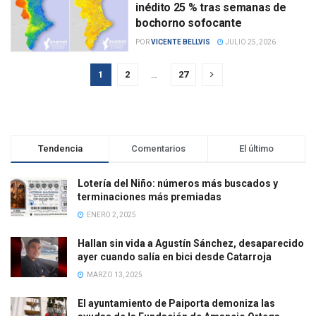
inédito 25 % tras semanas de
bochorno sofocante
POR
VICENTE BELLVIS
JULIO 25, 2026
1
2
…
27
Tendencia
Comentarios
El último
Lotería del Niño: números más buscados y
terminaciones más premiadas
ENERO 2, 2025
Hallan sin vida a Agustín Sánchez, desaparecido
ayer cuando salía en bici desde Catarroja
MARZO 13, 2025
El ayuntamiento de Paiporta demoniza las