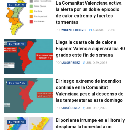
La Comunitat Valenciana activa
EL TIEMPO
la alerta por un doble episodio
de calor extremo y fuertes
tormentas
POR
VICENTE BELLVIS
AGOSTO 1, 2026
Llega la cuarta ola de calor a
EL TIEMPO
España: Valencia superará los 40
grados este fin de semana
POR
JOSÉ PEREZ
JULIO 29, 2026
El riesgo extremo de incendios
DESTACADA
continúa en la Comunitat
Valenciana pese al descenso de
las temperaturas este domingo
POR
JOSÉ PEREZ
JULIO 27, 2026
El poniente irrumpe en el litoral y
EL TIEMPO
desploma la humedad a un