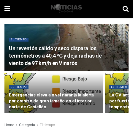
EL TIEMPO
Un reventón cálido y seco dispara los
termómetros a 40,4 ºC y deja rachas de
viento de 97 km/h en Vinaròs
EL TIEMPO
EL TIEMPO
Emergencias eleva a nivel naranja la alerta
La CV activa
por granizo de gran tamaño en el interior
por fuertes 
norte de Castellón
temperatur
Home
Categoría
El tiempo