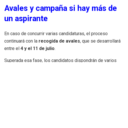
Avales y campaña si hay más de
un aspirante
En caso de concurrir varias candidaturas, el proceso
continuará con la
recogida de avales
, que se desarrollará
entre el
4 y el 11 de julio
.
Superada esa fase, los candidatos dispondrán de varios
días para trasladar sus propuestas a la militancia durante la
campaña interna previa a la votación.
La primera votación será el 19 de
julio
La
primera vuelta de las primarias
está prevista para el