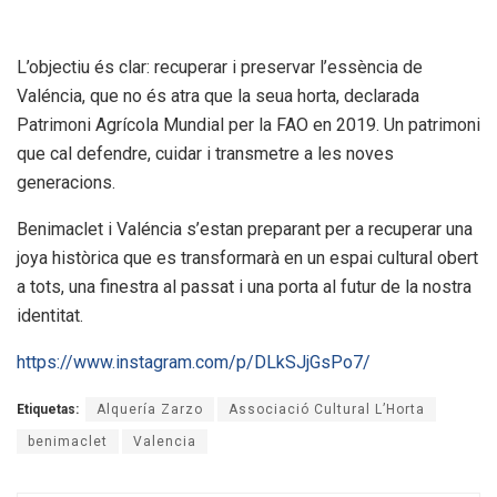
L’objectiu és clar: recuperar i preservar l’essència de
Valéncia, que no és atra que la seua horta, declarada
Patrimoni Agrícola Mundial per la FAO en 2019. Un patrimoni
que cal defendre, cuidar i transmetre a les noves
generacions.
Benimaclet i Valéncia s’estan preparant per a recuperar una
joya històrica que es transformarà en un espai cultural obert
a tots, una finestra al passat i una porta al futur de la nostra
identitat.
https://www.instagram.com/p/DLkSJjGsPo7/
Etiquetas:
Alquería Zarzo
Associació Cultural L’Horta
benimaclet
Valencia