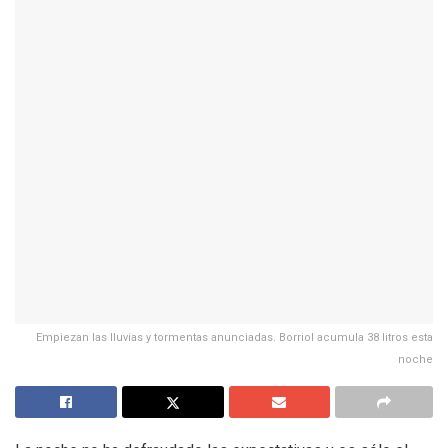
Empiezan las lluvias y tormentas anunciadas. Borriol acumula 38 litros esta
noche