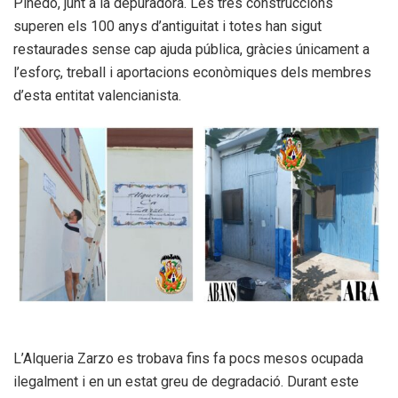
Pinedo, junt a la depuradora. Les tres construccions
superen els 100 anys d’antiguitat i totes han sigut
restaurades sense cap ajuda pública, gràcies únicament a
l’esforç, treball i aportacions econòmiques dels membres
d’esta entitat valencianista.
L’Alqueria Zarzo es trobava fins fa pocs mesos ocupada
ilegalment i en un estat greu de degradació. Durant este