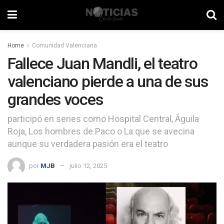
Home
Comunidad Valenciana
Fallece Juan Mandli, el teatro
valenciano pierde a una de sus
grandes voces
participó en series como Hospital Central, Águila
Roja, Los hombres de Paco o La que se avecina
aunque su verdadera pasión era el teatro
por
MJB
julio 12, 2025