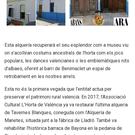
Esta alquería recuperarà el seu esplendor com a museu viu
on s’acolliran costums ancestrals de l’horta com els jocs
populars, les dances valencianes o les emblemàtiques nits
d’albaes, oferint al barri de Benimaclet un espai de
retrobament en les nostres arrels.
Esta no és la primera vegada que l’entitat actua per
preservar el patrimoni rural valencià. En 2017, l’Associació
Cultural L’Horta de Valéncia ya va restaurar l’última alqueria
de Tavernes Blanques, coneguda com l’Alquería de
Manetes, situada junt a la fàbrica de Lladró. També va
rehabilitar l’històrica barraca de Bayona en la pedania de