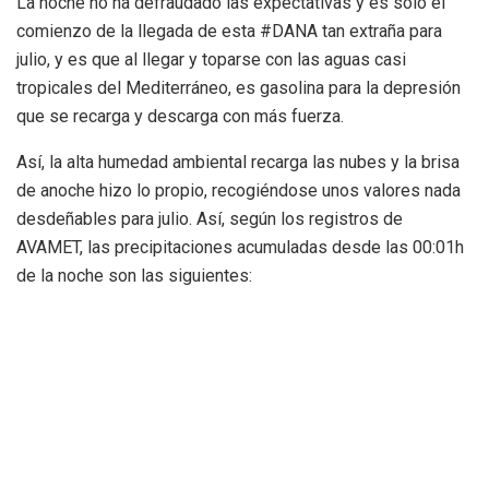
La noche no ha defraudado las expectativas y es sólo el
comienzo de la llegada de esta #DANA tan extraña para
julio, y es que al llegar y toparse con las aguas casi
tropicales del Mediterráneo, es gasolina para la depresión
que se recarga y descarga con más fuerza.
Así, la alta humedad ambiental recarga las nubes y la brisa
de anoche hizo lo propio, recogiéndose unos valores nada
desdeñables para julio. Así, según los registros de
AVAMET, las precipitaciones acumuladas desde las 00:01h
de la noche son las siguientes:
38 litros acumulados en Borriol.
37 litros en Cabanes.
36 litros en Torreblanda.
28,8 litros en La Pobla Tornesa.
25,2 en Oropesa del Mar.