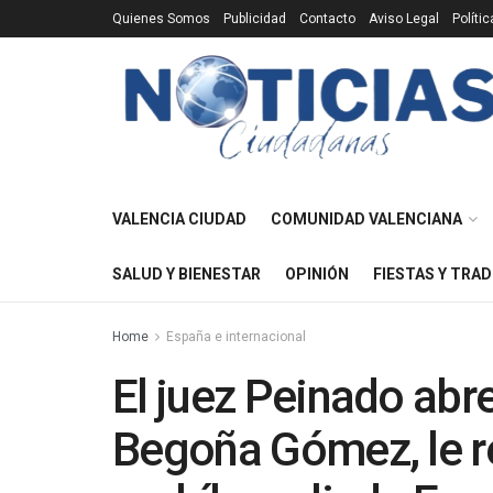
Quienes Somos
Publicidad
Contacto
Aviso Legal
Políti
VALENCIA CIUDAD
COMUNIDAD VALENCIANA
SALUD Y BIENESTAR
OPINIÓN
FIESTAS Y TRAD
Home
España e internacional
El juez Peinado abre
Begoña Gómez, le ret