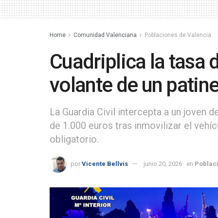
Home
Comunidad Valenciana
Poblaciones de Valencia
Cuadriplica la tasa 
volante de un patine
La Guardia Civil intercepta a un joven d
de 1.000 euros tras inmovilizar el vehí
obligatorio.
por
Vicente Bellvis
junio 20, 2026
en
Poblac