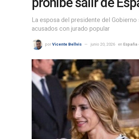
prohíbe salir de Es
La esposa del presidente del Gobierno s
acusados con jurado popular
por
Vicente Bellvis
junio 20, 2026
en
España 