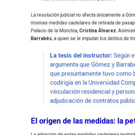
La resolución judicial no afecta únicamente a Góme
mismas medidas cautelares de retirada de pasapor
Palacio de la Moncloa,
Cristina Álvarez
. Asimism
Barrabés
, a quien se le imputan los delitos de t
La tesis del instructor:
Según el
argumenta que Gómez y Barrabés
que presuntamente tuvo como ba
codirigía en la Universidad Com
vinculación residencial y persona
adjudicación de contratos públi
El origen de las medidas: la pe
La adopción de estas medidas cautelares restricti