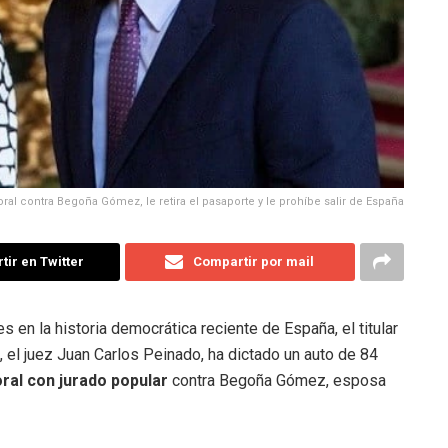
oral contra Begoña Gómez, le retira el pasaporte y le prohíbe salir de España
ir en Twitter
Compartir por mail
s en la historia democrática reciente de España, el titular
el juez Juan Carlos Peinado, ha dictado un auto de 84
oral con jurado popular
contra Begoña Gómez, esposa