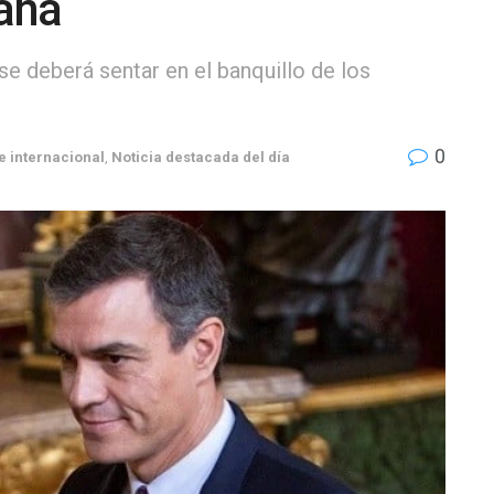
paña
e deberá sentar en el banquillo de los
0
e internacional
,
Noticia destacada del día