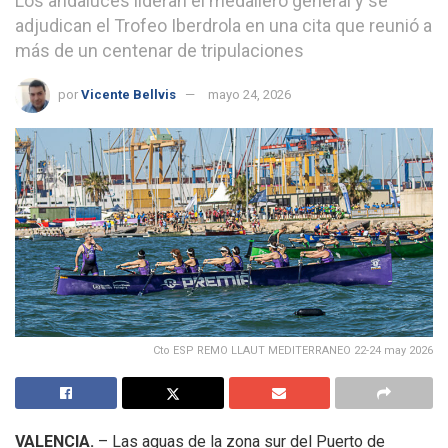
Los andaluces lideran el medallero general y se
adjudican el Trofeo Iberdrola en una cita que reunió a
más de un centenar de tripulaciones
por
Vicente Bellvis
mayo 24, 2026
Cto ESP REMO LLAUT MEDITERRANEO 22-24 may 2026
VALENCIA.
– Las aguas de la zona sur del Puerto de