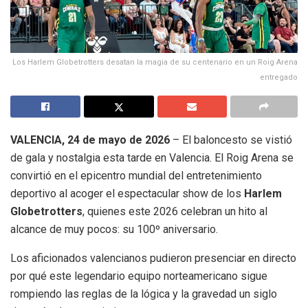
Los Harlem Globetrotters desatan la magia de su centenario en un Roig Arena
entregado
VALENCIA, 24 de mayo de 2026
– El baloncesto se vistió
de gala y nostalgia esta tarde en Valencia
.
El Roig Arena se
convirtió en el epicentro mundial del entretenimiento
deportivo al acoger el espectacular show de los
Harlem
Globetrotters
, quienes este 2026 celebran un hito al
alcance de muy pocos: su 100º aniversario
.
Los aficionados valencianos pudieron presenciar en directo
por qué este legendario equipo norteamericano sigue
rompiendo las reglas de la lógica y la gravedad un siglo