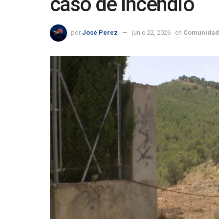
caso de incendio
por
José Perez
junio 22, 2026
en
Comunidad