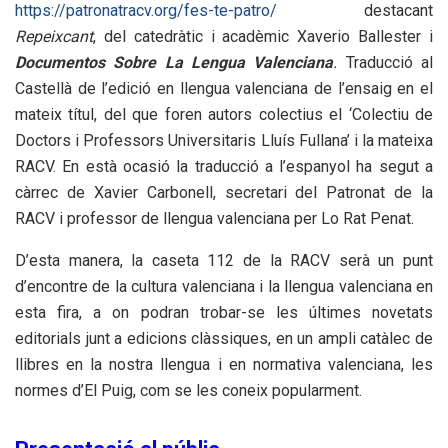
https://patronatracv.org/fes-te-patro/
destacant
Repeixcant
, del catedràtic i acadèmic Xaverio Ballester i
Documentos Sobre La Lengua Valenciana
.
Traducció al
Castellà de l’edició en llengua valenciana de l’ensaig en el
mateix títul, del que foren autors colectius el ‘Colectiu de
Doctors i Professors Universitaris Lluís Fullana’ i la mateixa
RACV. En està ocasió la traducció a l’espanyol ha segut a
càrrec de Xavier Carbonell, secretari del Patronat de la
RACV i professor de llengua valenciana per Lo Rat Penat.
D’esta manera, la caseta 112 de la RACV serà un punt
d’encontre de la cultura valenciana i la llengua valenciana en
esta fira, a on podran trobar-se les últimes novetats
editorials junt a edicions clàssiques, en un ampli catàlec de
llibres en la nostra llengua i en normativa valenciana, les
normes d’El Puig, com se les coneix popularment.