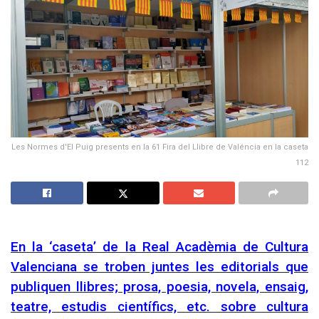
Les Normes d'El Puig presents en la 61 Fira del Llibre de Valéncia en la caseta
112
En la ‘caseta’ de la Real Acadèmia de Cultura
Valenciana se troben juntes les editorials que
publiquen llibres; prosa, poesia, novela, ensaig,
teatre, estudis científics, etc. sobre cultura