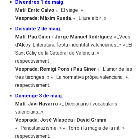
Divendres 1 de maig.
Matí: Enric Calvo
«_El viage_»
Vesprada: Màxim Rueda
. «_Lliure albir_»
Dissabte 2 de maig.
Matí: Pau Giner
i
Jorge Manuel Rodríguez
«_Veus
d’Alcoy. Lliteratura, festa i identitat valencianes_» «_El
Sant Càliç de la Catedral de València_»
respectivament
Vesprada: Remigi Pons
i
Pau Giner
«_L’amor de les
tres taronges_» «_La normativa pròpia valenciana_».
respectivament.
Dumenge 3 de maig.
Matí: Javi Navarro
«_Diccionaris i vocabularis
valencians_»
Vesprada: José Vilaseca
i
David Grimm
«_Pancatanazisme_» «_Torró i la magia de la nit_»
respectivament.