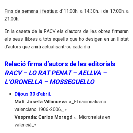
Fins de semana i festius
: d´11:00h. a 14:30h. i de 17:00h. a
21:00h.
En la caseta de la RACV els d’autors de les obres firmaran
els seus llibres a tots aquells que ho desigen en un llistat
d’autors que anirà actualisant-se cada dia
Relació firma d’autors
de les editorials
RACV – LO RAT PENAT – AELLVA –
L’ORONELLA – MOSSEGUELLO
Dijous 30 d’abril
.
Matí: Josefa Villanueva
. «_El nacionalismo
valenciano 1906-2006,_»
Vesprada: Carlos Moregó
«_Microrrelats en
valencià_»