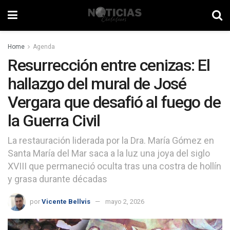
Home
Agenda
Resurrección entre cenizas: El
hallazgo del mural de José
Vergara que desafió al fuego de
la Guerra Civil
La restauración liderada por la Dra. María Gómez en
Santa María del Mar saca a la luz una joya del siglo
XVIII que permaneció oculta tras una costra de hollín
y grasa durante décadas
por
Vicente Bellvis
mayo 2, 2026