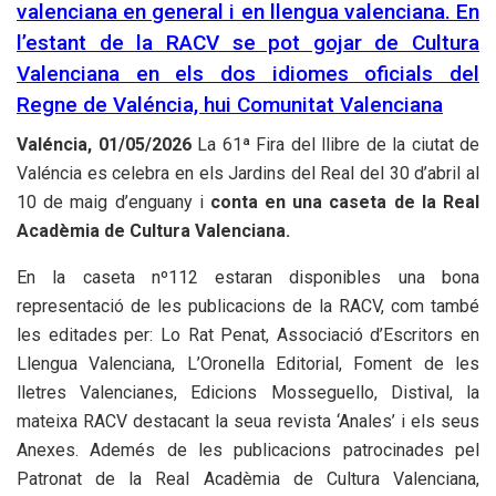
valenciana en general i en llengua valenciana. En
l’estant de la RACV se pot gojar de Cultura
Valenciana en els dos idiomes oficials del
Regne de Valéncia, hui Comunitat Valenciana
Valéncia, 0
1
/0
5
/202
6
La 61ª Fira del llibre de la ciutat de
Valéncia es celebra en els Jardins del Real del 30 d’abril al
10 de maig d’enguany i
conta en una caseta de la Real
Acadèmia de Cultura Valenciana.
En la caseta nº112 estaran disponibles una bona
representació de les publicacions de la RACV, com també
les editades per: Lo Rat Penat, Associació d’Escritors en
Llengua Valenciana, L’Oronella Editorial, Foment de les
lletres Valencianes, Edicions Mosseguello, Distival, la
mateixa RACV destacant la seua revista ‘Anales’ i els seus
Anexes. Ademés de les publicacions patrocinades pel
Patronat de la Real Acadèmia de Cultura Valenciana,