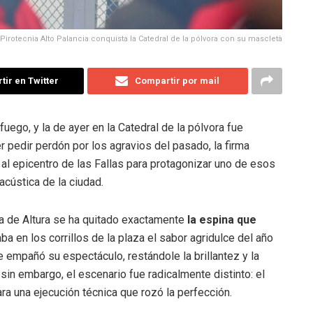
 Pirotecnia Alto Palancia conquista la Catedral de la pólvora con su mascletà
ir en Twitter
Compartir por mail
ego, y la de ayer en la Catedral de la pólvora fue
r pedir perdón por los agravios del pasado, la firma
al epicentro de las Fallas para protagonizar uno de esos
cústica de la ciudad.
sa de Altura se ha quitado exactamente
la espina que
ba en los corrillos de la plaza el sabor agridulce del año
e empañó su espectáculo, restándole la brillantez y la
sin embargo, el escenario fue radicalmente distinto: el
ara una ejecución técnica que rozó la perfección.