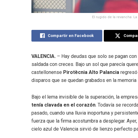
El rugido de la revancha: La
Compartir en Facebook
Compart
VALENCIA.
– Hay deudas que solo se pagan con fu
saldada con creces. Bajo un sol que parecía quere
castellonense
Pirotècnia Alto Palancia
regresó 
disparos que se quedan grabados en la memoria a
Bajo el lema invisible de la superación, la empre
tenía clavada en el corazón
. Todavía se recorda
pasado, cuando una lluvia inoportuna y persistent
fuerza que la firma acostumbra a desplegar. Ayer, 
cielo azul de Valencia sirvió de lienzo perfecto p