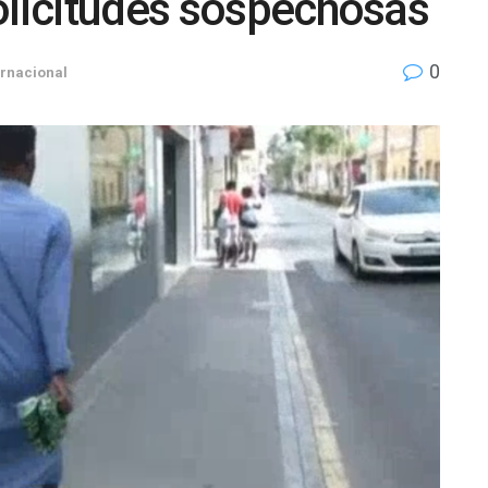
olicitudes sospechosas
0
ernacional