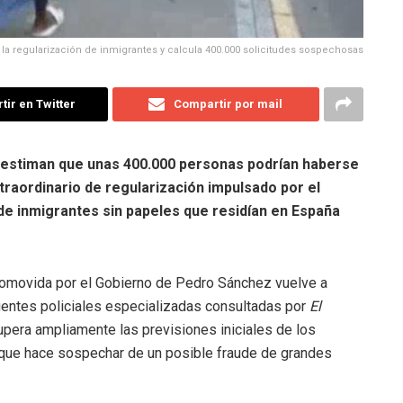
n la regularización de inmigrantes y calcula 400.000 solicitudes sospechosas
ir en Twitter
Compartir por mail
l estiman que unas 400.000 personas podrían haberse
traordinario de regularización impulsado por el
de inmigrantes sin papeles que residían en España
promovida por el Gobierno de Pedro Sánchez vuelve a
fuentes policiales especializadas consultadas por
El
upera ampliamente las previsiones iniciales de los
o que hace sospechar de un posible fraude de grandes