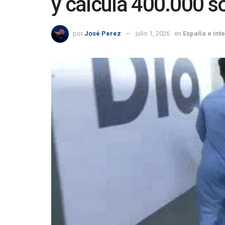
y calcula 400.000 s
por
José Perez
julio 1, 2026
en
España e int