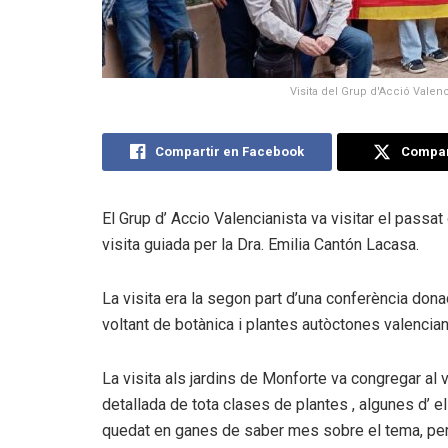
Visita del Grup d'Acció Valenc
Compartir en Facebook
Compart
El Grup d’ Accio Valencianista va visitar el passa
visita guiada per la Dra. Emilia Cantón Lacasa.
La visita era la segon part d’una conferència dona
voltant de botànica i plantes autòctones valencia
La visita als jardins de Monforte va congregar al 
detallada de tota clases de plantes , algunes d’ el
quedat en ganes de saber mes sobre el tema, per 