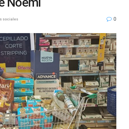
de Noemí
0
s sociales