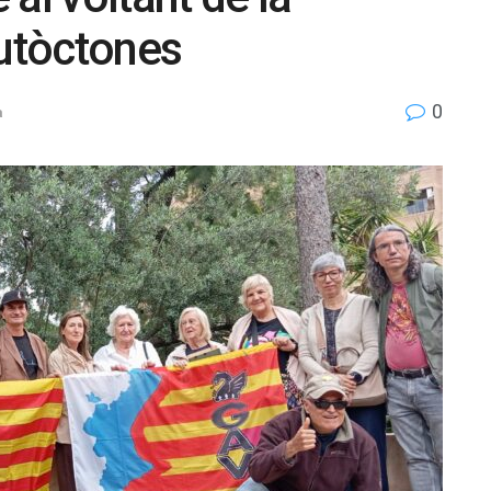
autòctones
0
a