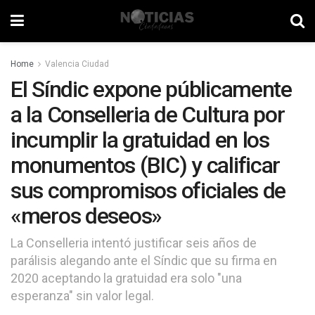
Home
Valencia Ciudad
El Síndic expone públicamente
a la Conselleria de Cultura por
incumplir la gratuidad en los
monumentos (BIC) y calificar
sus compromisos oficiales de
«meros deseos»
La Conselleria intentó justificar seis años de
parálisis alegando ante el Síndic que su firma en
2020 aceptando la gratuidad era solo "una
esperanza" sin valor legal.