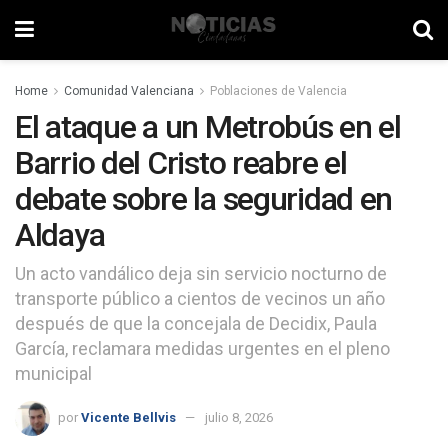
Home
Comunidad Valenciana
Poblaciones de Valencia
El ataque a un Metrobús en el
Barrio del Cristo reabre el
debate sobre la seguridad en
Aldaya
Un acto vandálico deja sin servicio nocturno de
transporte público a cientos de vecinos un año
después de que la concejala de Decidix, Paula
García, reclamara medidas urgentes en el pleno
municipal
por
Vicente Bellvis
julio 8, 2026