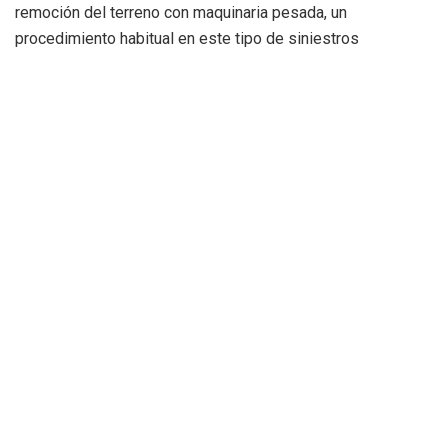
remoción del terreno con maquinaria pesada, un
procedimiento habitual en este tipo de siniestros
industriales para asegurar que no queden focos internos
latentes bajo las montañas de residuos. Por el momento, no
se han reportado heridos ni daños estructurales de
gravedad en el edificio principal.
Etiquetas:
Consorcio Bomberos de la Diputación de Alicante
incendio Villena
planta reciclaje de Villena
Villena
Vicente Bellvis