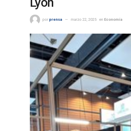
Lyon
por
prensa
marzo 22, 2025
en
Economía