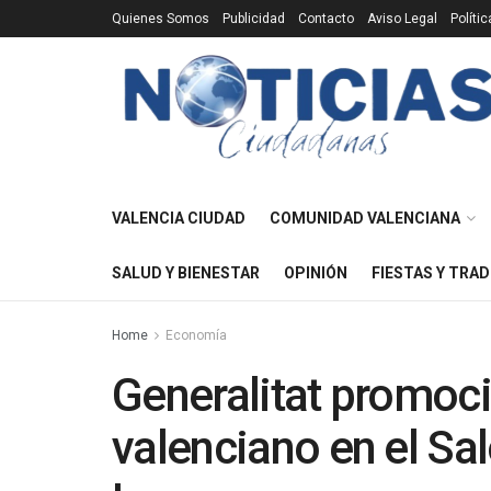
Quienes Somos
Publicidad
Contacto
Aviso Legal
Políti
VALENCIA CIUDAD
COMUNIDAD VALENCIANA
SALUD Y BIENESTAR
OPINIÓN
FIESTAS Y TRAD
Home
Economía
Generalitat promoci
valenciano en el S