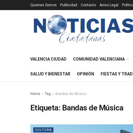
Quienes Somos
Publicidad
Contacto
Aviso Legal
Políti
VALENCIA CIUDAD
COMUNIDAD VALENCIANA
SALUD Y BIENESTAR
OPINIÓN
FIESTAS Y TRAD
Home
Tag
Bandas de Música
Etiqueta:
Bandas de Música
CULTURA