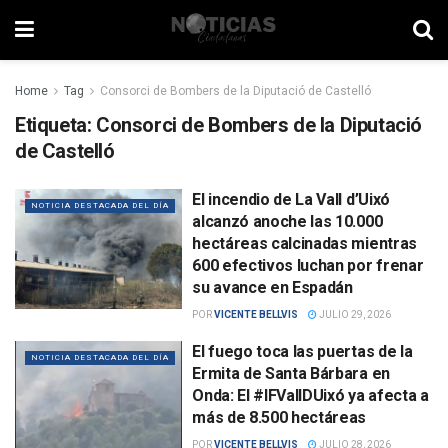
Home
Tag
Consorci de Bombers de la Diputació de Castelló
Etiqueta:
Consorci de Bombers de la Diputació
de Castelló
El incendio de La Vall d’Uixó
NOTICIA DESTACADA DEL DÍA
alcanzó anoche las 10.000
hectáreas calcinadas mientras
600 efectivos luchan por frenar
su avance en Espadán
POR
VICENTE BELLVIS
JULIO 29, 2026
El fuego toca las puertas de la
NOTICIA DESTACADA DEL DÍA
Ermita de Santa Bárbara en
Onda: El #IFVallDUixó ya afecta a
más de 8.500 hectáreas
POR
VICENTE BELLVIS
JULIO 28, 2026