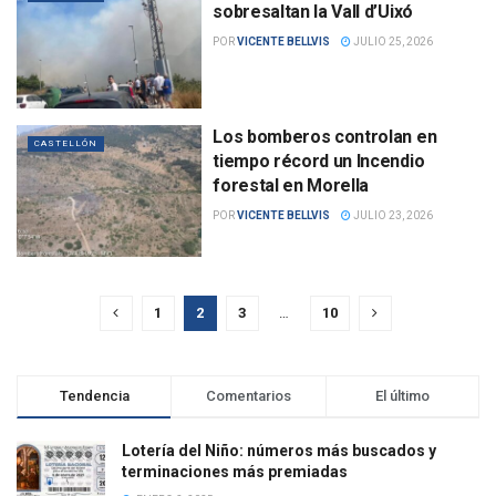
sobresaltan la Vall d’Uixó
POR
VICENTE BELLVIS
JULIO 25, 2026
Los bomberos controlan en
CASTELLÓN
tiempo récord un Incendio
forestal en Morella
POR
VICENTE BELLVIS
JULIO 23, 2026
1
2
3
…
10
Tendencia
Comentarios
El último
Lotería del Niño: números más buscados y
terminaciones más premiadas