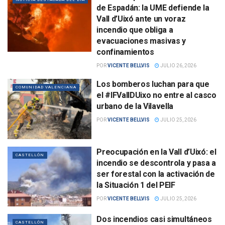
de Espadán: la UME defiende la
Vall d’Uixó ante un voraz
incendio que obliga a
evacuaciones masivas y
confinamientos
POR
VICENTE BELLVIS
JULIO 26, 2026
Los bomberos luchan para que
COMUNIDAD VALENCIANA
el #IFVallDUixo no entre al casco
urbano de la Vilavella
POR
VICENTE BELLVIS
JULIO 25, 2026
Preocupación en la Vall d’Uixó: el
CASTELLÓN
incendio se descontrola y pasa a
ser forestal con la activación de
la Situación 1 del PEIF
POR
VICENTE BELLVIS
JULIO 25, 2026
Dos incendios casi simultáneos
CASTELLÓN