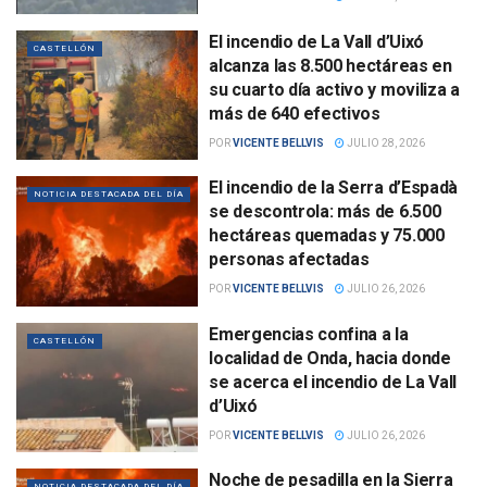
El incendio de La Vall d’Uixó
CASTELLÓN
alcanza las 8.500 hectáreas en
su cuarto día activo y moviliza a
más de 640 efectivos
POR
VICENTE BELLVIS
JULIO 28, 2026
El incendio de la Serra d’Espadà
NOTICIA DESTACADA DEL DÍA
se descontrola: más de 6.500
hectáreas quemadas y 75.000
personas afectadas
POR
VICENTE BELLVIS
JULIO 26, 2026
Emergencias confina a la
CASTELLÓN
localidad de Onda, hacia donde
se acerca el incendio de La Vall
d’Uixó
POR
VICENTE BELLVIS
JULIO 26, 2026
Noche de pesadilla en la Sierra
NOTICIA DESTACADA DEL DÍA