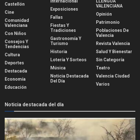
Internacional
LLENGUA
Castellón
VALENCIANA
Exposiciones
Cine
Opinión
Fallas
Comunidad
Patrimonio
Valenciana
Fiestas Y
Tradiciones
Poblaciones De
Con Niños
Valencia
Gastronomía Y
Consejos Y
Turismo
Revista Valencia
Tendencias
Historia
Salud Y Bienestar
Cultura
Lotería Y Sorteos
Sin Categoría
Deportes
Música
Teatro
Destacada
Noticia Destacada
Valencia Ciudad
Economía
Del Día
Varios
Educación
Noticia destacada del día