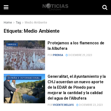
Home
Tag
Medio Ambiente
Etiqueta:
Medio Ambiente
Protejamos a los flamencos de
VARIOS
la Albufera
POR
PRENSA
DICIEMBRE 29, 2023
Generalitat, el Ayuntamiento y la
ESPAÑA E INTERNACIONAL
CHJ acuerdan un nuevo aporte
de la EDAR de Pinedo para
mejorar la cantidad y la calidad
del agua de l’Albufera
POR
VICENTE BELLVIS
DICIEMBRE 23, 2023