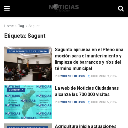
Home
Tag
Sagunt
Etiqueta:
Sagunt
Sagunto aprueba en el Pleno una
POBLACIONES DE VALENCIA
moción para el mantenimiento y
limpieza de barrancos y ríos del
término municipal
POR
VICENTE BELLVIS
DICIEMBRE 9, 2024
La web de Noticias Ciudadanas
ECONOMÍA
alcanza las 700.000 visitas
POR
VICENTE BELLVIS
DICIEMBRE 5, 2024
Agricultura inicia actuaciones