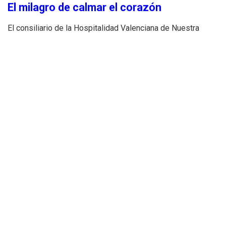
El milagro de calmar el corazón
El consiliario de la Hospitalidad Valenciana de Nuestra
Señora de Lourdes, Juan Antonio Navarro, ha coincidido en
el poder transformador del santuario. Utilizando una
metáfora geográfica, Navarro ha explicado cómo el río Gave
se amansa de forma visible justo al pasar por la gruta:
«Eso es exactamente lo que provoca este
lugar. Llegamos llenos de prisas, urgencias y
preocupaciones, y, de una manera casi
milagrosa, el corazón también se aquieta, se
pacifica y se amansa».
El sacerdote ha puesto en valor la lección de empatía que
se extrae de la convivencia, recordando que
«todos somos
necesitados de todos» y que en Lourdes se difuminan las
barreras entre sanos y enfermos, ya que todos precisan, en
algún momento, de cuidado y compasión. Asimismo, ha