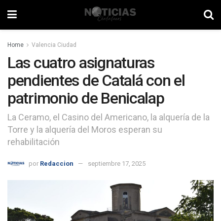
Home
Valencia Ciudad
Las cuatro asignaturas
pendientes de Catalá con el
patrimonio de Benicalap
La Ceramo, el Casino del Americano, la alquería de la
Torre y la alquería del Moros esperan su
rehabilitación
por
Redaccion
septiembre 17, 2025