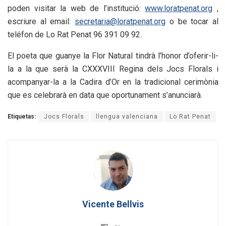
poden visitar la web de l’institució:
www.loratpenat.org
,
escriure al email:
secretaria@loratpenat.org
o be tocar al
teléfon de Lo Rat Penat 96 391 09 92.
El poeta que guanye la Flor Natural tindrà l’honor d’oferir-li-
la a la que serà la CXXXVIII Regina dels Jocs Florals i
acompanyar-la a la Cadira d’Or en la tradicional cerimònia
que es celebrarà en data que oportunament s’anunciarà.
Etiquetas:
Jocs Florals
llengua valenciana
Lo Rat Penat
Vicente Bellvis