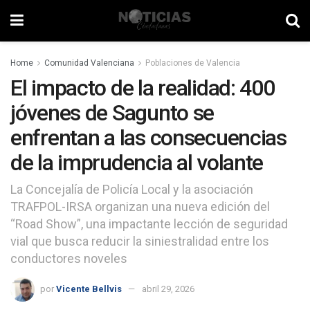
Home
Comunidad Valenciana
Poblaciones de Valencia
El impacto de la realidad: 400
jóvenes de Sagunto se
enfrentan a las consecuencias
de la imprudencia al volante
La Concejalía de Policía Local y la asociación
TRAFPOL-IRSA organizan una nueva edición del
“Road Show”, una impactante lección de seguridad
vial que busca reducir la siniestralidad entre los
conductores noveles
por
Vicente Bellvis
abril 29, 2026