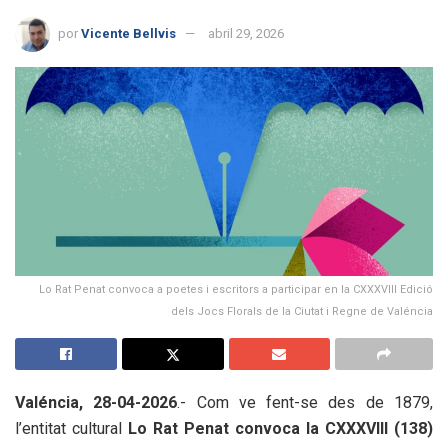
por
Vicente Bellvis
abril 29, 2026
Lo Rat Penat convoca a poetes i escritors a participar en la CXXXVIII Edició
dels Jocs Florals de la Ciutat i Regne de Valéncia
Valéncia, 28-04-2026
.- Com ve fent-se des de 1879,
l’entitat cultural
Lo Rat Penat
convoca la CXXXVIII (138)