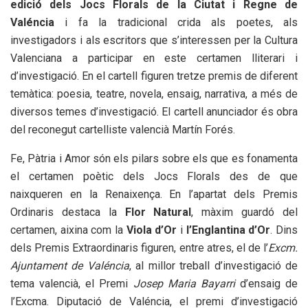
edició dels Jocs Florals de la Ciutat i Regne de
Valéncia
i fa la tradicional crida als poetes, als
investigadors i als escritors que s’interessen per la Cultura
Valenciana a participar en este certamen lliterari i
d’investigació. En el cartell figuren tretze premis de diferent
temàtica: poesia, teatre, novela, ensaig, narrativa, a més de
diversos temes d’investigació. El cartell anunciador és obra
del reconegut cartelliste valencià Martín Forés.
Fe, Pàtria i Amor són els pilars sobre els que es fonamenta
el certamen poètic dels Jocs Florals des de que
naixqueren en la Renaixença. En l’apartat dels Premis
Ordinaris destaca la
Flor Natural
, màxim guardó del
certamen, aixina com la
Viola d’Or
i
l’Englantina d’Or
. Dins
dels Premis Extraordinaris figuren, entre atres, el de l’
Excm.
Ajuntament de
Valéncia
, al millor treball d’investigació de
tema valencià, el Premi
Josep Maria Bayarri
d’ensaig de
l’Excma. Diputació de Valéncia, el premi d’investigació