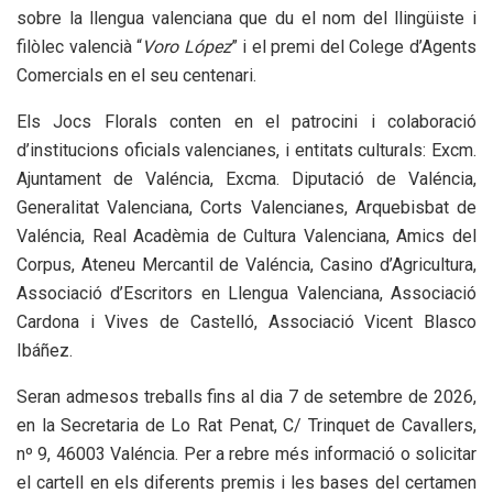
sobre la llengua valenciana que du el nom del llingüiste i
filòlec valencià “
Voro López
” i el premi del Colege d’Agents
Comercials en el seu centenari.
Els Jocs Florals conten en el patrocini i colaboració
d’institucions oficials valencianes, i entitats culturals: Excm.
Ajuntament de Valéncia, Excma. Diputació de Valéncia,
Generalitat Valenciana, Corts Valencianes, Arquebisbat de
Valéncia, Real Acadèmia de Cultura Valenciana, Amics del
Corpus, Ateneu Mercantil de Valéncia, Casino d’Agricultura,
Associació d’Escritors en Llengua Valenciana, Associació
Cardona i Vives de Castelló, Associació Vicent Blasco
Ibáñez.
Seran admesos treballs fins al dia 7 de setembre de 2026,
en la Secretaria de Lo Rat Penat, C/ Trinquet de Cavallers,
nº 9, 46003 Valéncia. Per a rebre més informació o solicitar
el cartell en els diferents premis i les bases del certamen