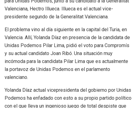
para Unidas Podemos, junto a su candidato a la Generalitat
Valenciana, Hectro Illueca. Illueca es el actual vice-
presidente segundo de la Generalitat Valenciana.
El problema vino al día siguiente en la capital del Turia, en
Valencia. Allí, Yolanda Díaz en presencia de la candidata de
Unidas Podemos Pilar Lima, pidió el voto para Compromís
y su actual candidato Joan Ribó. Una situación muy
incómoda para la candidata Pilar Lima que es actualmente
la portavoz de Unidas Podemos en el parlamento
valenciano.
Yolanda Díaz actual vicepresidenta del gobierno por Unidas
Podemos ha enfadado con esto a su propio partido político
con el que lleva un ingenioso juego de total despiste que
tiene preocupados a más de uno. Con su indefinición sobre
partido, unión de partidos o plataforma política, SUMAR.
Gràcies
@Yolanda_Diaz_
pel teu suport