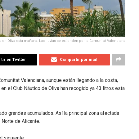
os en Oliva esta mañana. Las lluvias se extienden por la Comunitat Valenciana
ir en Twitter
Compartir por mail
omunitat Valenciana, aunque están llegando a la costa,
en el Club Náutico de Oliva han recogido ya 43 litros esta
ado grandes acumulados. Así la principal zona afectada
l Norte de Alicante.
l siguiente: