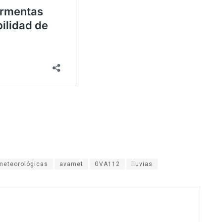
 meteorológicas
avamet
GVA112
lluvias