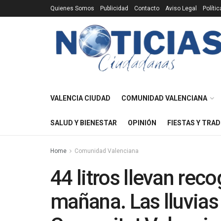
Quienes Somos
Publicidad
Contacto
Aviso Legal
Políti
VALENCIA CIUDAD
COMUNIDAD VALENCIANA
SALUD Y BIENESTAR
OPINIÓN
FIESTAS Y TRAD
Home
Comunidad Valenciana
44 litros llevan rec
mañana. Las lluvias 