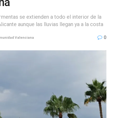
na
rmentas se extienden a todo el interior de la
icante aunque las lluvias llegan ya a la costa
0
munidad Valenciana