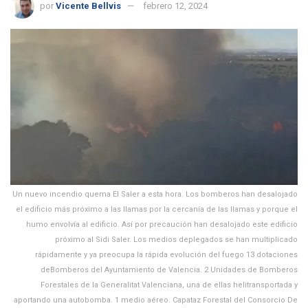
por
Vicente Bellvis
febrero 12, 2024
Un nuevo incendio quema El Saler a esta hora. Los bomberos han desalojado
el edificio más próximo a las llamas por la cercanía de las llamas y porque el
humo envolvía al edificio. Así por precaución han desalojado este edificio
próximo al Sidi Saler. Los medios deplegados se han multiplicado
rápidamente y ya preocupa la rápida evolución del fuego 13 dotaciones
deBomberos del Ayuntamiento de Valencia. 2 Unidades de Bomberos
Forestales de la Generalitat Valenciana, una de ellas helitransportada y
aportando una autobomba. 1 medio aéreo. Capataz Forestal del Consorcio De