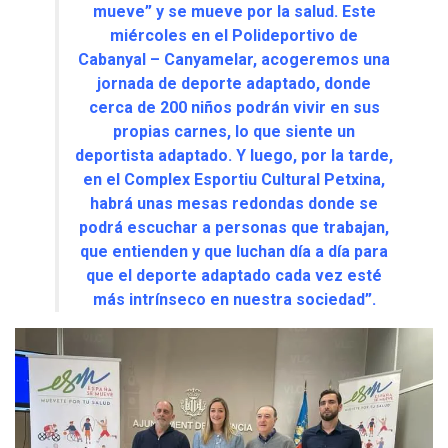
mueve” y se mueve por la salud. Este
miércoles en el Polideportivo de
Cabanyal – Canyamelar, acogeremos una
jornada de deporte adaptado, donde
cerca de 200 niños podrán vivir en sus
propias carnes, lo que siente un
deportista adaptado. Y luego, por la tarde,
en el Complex Esportiu Cultural Petxina,
habrá unas mesas redondas donde se
podrá escuchar a personas que trabajan,
que entienden y que luchan día a día para
que el deporte adaptado cada vez esté
más intrínseco en nuestra sociedad”.