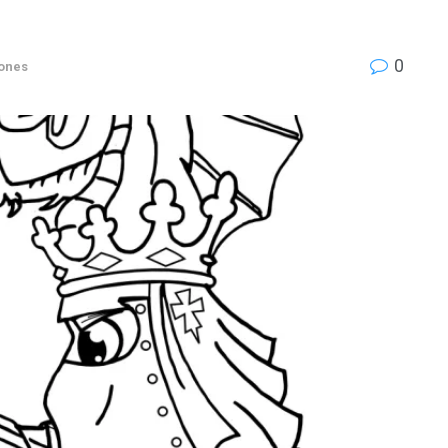
0
iones