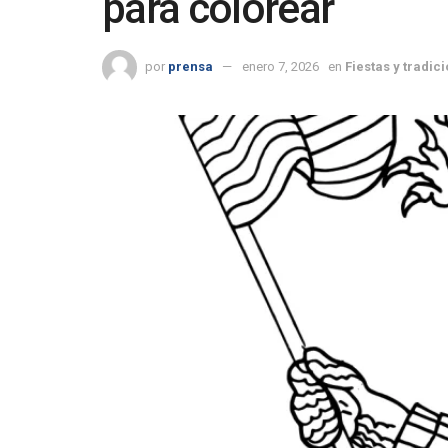
para colorear
por
prensa
enero 7, 2026
en
Fiestas y tradic