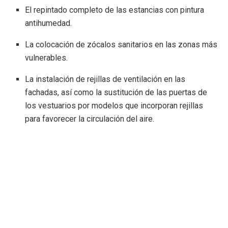
El repintado completo de las estancias con pintura
antihumedad.
La colocación de zócalos sanitarios en las zonas más
vulnerables.
La instalación de rejillas de ventilación en las
fachadas, así como la sustitución de las puertas de
los vestuarios por modelos que incorporan rejillas
para favorecer la circulación del aire.
En lo que respecta al sistema de agua caliente sanitaria, se
han sustituido las tuberías que conectan la caldera con el
interacumulador, se ha reparado el descalcificador, se han
colocado válvulas antirretorno para la red de agua fría en
todos los vestuarios y se ha procedido a la instalación de
grifería temporizada.