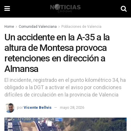
Home
Comunidad Valenciana
Poblaciones de Valencia
Un accidente en la A-35 a la
altura de Montesa provoca
retenciones en dirección a
Almansa
El incidente, registrado en el punto kilométrico 34, ha
obligado a la DGT a activar el aviso por condiciones
difíciles de circulación en la provincia de Valencia
por
Vicente Bellvis
mayo 28, 2026