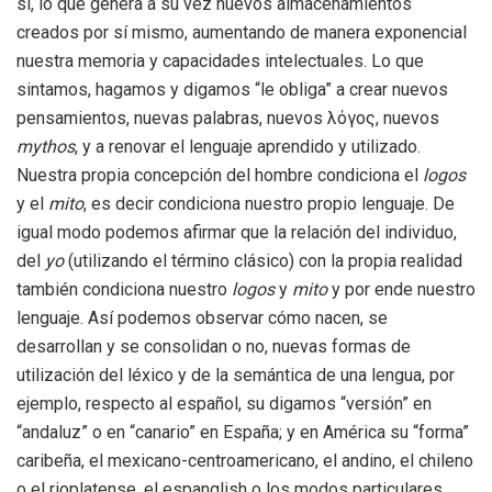
sí, lo que genera a su vez nuevos almacenamientos
creados por sí mismo, aumentando de manera exponencial
nuestra memoria y capacidades intelectuales. Lo que
sintamos, hagamos y digamos “le obliga” a crear nuevos
pensamientos, nuevas palabras, nuevos λόγος, nuevos
mythos
, y a renovar el lenguaje aprendido y utilizado.
Nuestra propia concepción del hombre condiciona el
logos
y el
mito
, es decir condiciona nuestro propio lenguaje. De
igual modo podemos afirmar que la relación del individuo,
del
yo
(utilizando el término clásico) con la propia realidad
también condiciona nuestro
logos
y
mito
y por ende nuestro
lenguaje. Así podemos observar cómo nacen, se
desarrollan y se consolidan o no, nuevas formas de
utilización del léxico y de la semántica de una lengua, por
ejemplo, respecto al español, su digamos “versión” en
“andaluz” o en “canario” en España; y en América su “forma”
caribeña, el mexicano-centroamericano, el andino, el chileno
o el rioplatense, el espanglish o los modos particulares