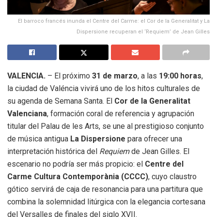
El barroco francés inunda el Centre del Carme: el Cor de la Generalitat y La
Dispersione recuperan el ‘Requiem’ de Jean Gilles
VALENCIA.
– El próximo
31 de marzo
, a las
19:00 horas
,
la ciudad de Valéncia vivirá uno de los hitos culturales de
su agenda de Semana Santa. El
Cor de la Generalitat
Valenciana
, formación coral de referencia y agrupación
titular del Palau de les Arts, se une al prestigioso conjunto
de música antigua
La Dispersione
para ofrecer una
interpretación histórica del
Requiem
de Jean Gilles. El
escenario no podría ser más propicio: el
Centre del
Carme Cultura Contemporània (CCCC)
, cuyo claustro
gótico servirá de caja de resonancia para una partitura que
combina la solemnidad litúrgica con la elegancia cortesana
del Versalles de finales del siglo XVII.