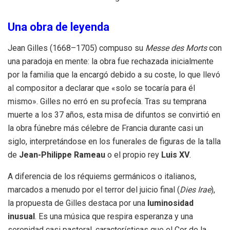
Una obra de leyenda
Jean Gilles (1668–1705) compuso su
Messe des Morts
con
una paradoja en mente: la obra fue rechazada inicialmente
por la familia que la encargó debido a su coste, lo que llevó
al compositor a declarar que «solo se tocaría para él
mismo». Gilles no erró en su profecía. Tras su temprana
muerte a los 37 años, esta misa de difuntos se convirtió en
la obra fúnebre más célebre de Francia durante casi un
siglo, interpretándose en los funerales de figuras de la talla
de
Jean-Philippe Rameau
o el propio rey
Luis XV
.
A diferencia de los réquiems germánicos o italianos,
marcados a menudo por el terror del juicio final (
Dies Irae
),
la propuesta de Gilles destaca por una
luminosidad
inusual
. Es una música que respira esperanza y una
serenidad casi pastoral, características que el Cor de la