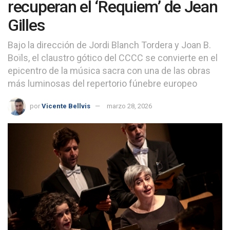
recuperan el ‘Requiem’ de Jean
Gilles
Bajo la dirección de Jordi Blanch Tordera y Joan B.
Boïls, el claustro gótico del CCCC se convierte en el
epicentro de la música sacra con una de las obras
más luminosas del repertorio fúnebre europeo
por
Vicente Bellvis
marzo 28, 2026