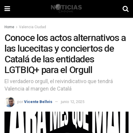
Home
Valencia Ciudad
Conoce los actos alternativos a
las lucecitas y conciertos de
Catalá de las entidades
LGTBIQ+ para el Orgull
El verdadero orgull, el reivindicativo que tendrá
Valencia al margen de Catalá
por
Vicente Bellvis
junio 12, 2025