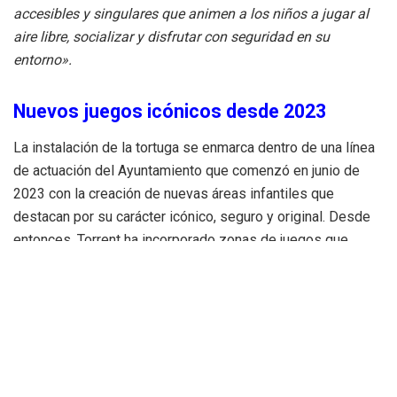
accesibles y singulares que animen a los niños a jugar al
aire libre, socializar y disfrutar con seguridad en su
entorno».
Nuevos juegos icónicos desde 2023
La instalación de la tortuga se enmarca dentro de una línea
de actuación del Ayuntamiento que comenzó en junio de
2023 con la creación de nuevas áreas infantiles que
destacan por su carácter icónico, seguro y original. Desde
entonces, Torrent ha incorporado zonas de juegos que
combinan diseño, diversión y accesibilidad, con figuras que
han captado la atención y el cariño de los más pequeños.
Entre ellas destacan
la restauración de las tres vacas
ubicadas en los parques de
Fray Antonio Panes, Pintor
Miró y Marquesat
, figuras históricas que han vuelto a la
vida gracias a una cuidada intervención. A ellas se han