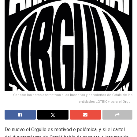
Conoce los actos alternativos a las lucecitas y conciertos de Catalá de las
entidades LGTBIQ+ para el Orgull
De nuevo el Orgullo es motivod e polémica, y si el cartel