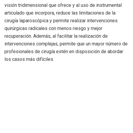
visión tridimensional que ofrece y al uso de instrumental
articulado que incorpora, reduce las limitaciones de la
cirugía laparoscópica y permite realizar intervenciones
quirúrgicas radicales con menos riesgo y mejor
recuperación. Además, al facilitar la realización de
intervenciones complejas, permite que un mayor número de
profesionales de cirugía estén en disposición de abordar
los casos más difíciles.
De esta manera, el Hospital Clínico Universitario de
Valencia se suma a la innovación tecnológica en las
disciplinas quirúrgicas que sitúan a la Comunitat Valenciana
a la vanguardia de la cirugía.
Etiquetas:
Consellería de Sanitat Universal i Salut Pública
Hospital Clínico