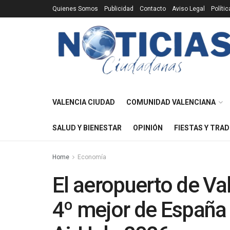
Quienes Somos
Publicidad
Contacto
Aviso Legal
Políti
VALENCIA CIUDAD
COMUNIDAD VALENCIANA
SALUD Y BIENESTAR
OPINIÓN
FIESTAS Y TRAD
Home
Economía
El aeropuerto de Va
4º mejor de España