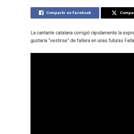
Compartir en Facebook
Compart
La cantante catalana corrigió rápidamente la expr
gustaría “vestirse” de fallera en unas futuras Fall