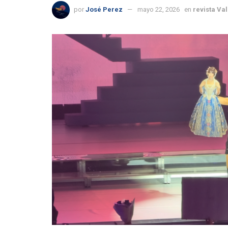
por
José Perez
mayo 22, 2026
en
revista Va