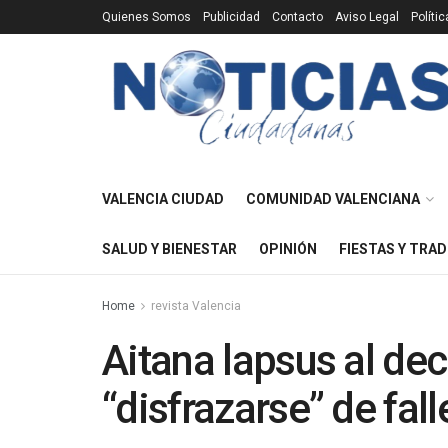
Quienes Somos
Publicidad
Contacto
Aviso Legal
Políti
VALENCIA CIUDAD
COMUNIDAD VALENCIANA
SALUD Y BIENESTAR
OPINIÓN
FIESTAS Y TRAD
Home
revista Valencia
Aitana lapsus al dec
“disfrazarse” de fall