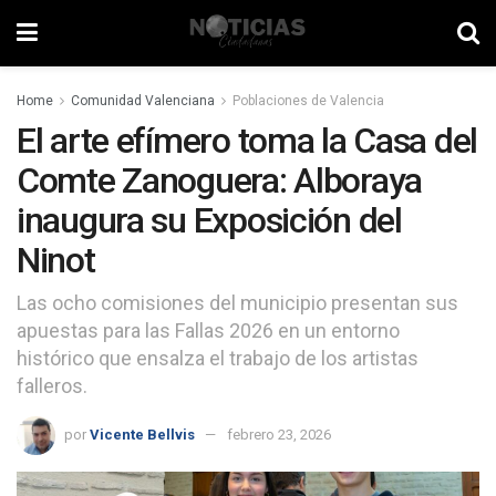
Home
Comunidad Valenciana
Poblaciones de Valencia
El arte efímero toma la Casa del
Comte Zanoguera: Alboraya
inaugura su Exposición del
Ninot
Las ocho comisiones del municipio presentan sus
apuestas para las Fallas 2026 en un entorno
histórico que ensalza el trabajo de los artistas
falleros.
por
Vicente Bellvis
febrero 23, 2026