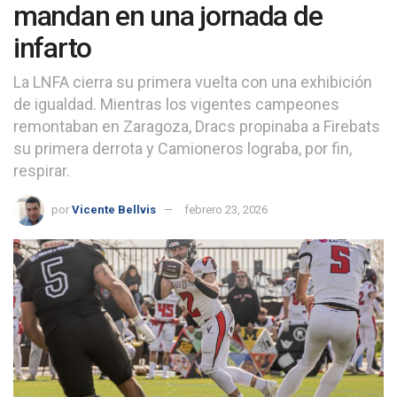
mandan en una jornada de
infarto
La LNFA cierra su primera vuelta con una exhibición
de igualdad. Mientras los vigentes campeones
remontaban en Zaragoza, Dracs propinaba a Firebats
su primera derrota y Camioneros lograba, por fin,
respirar.
por
Vicente Bellvis
febrero 23, 2026