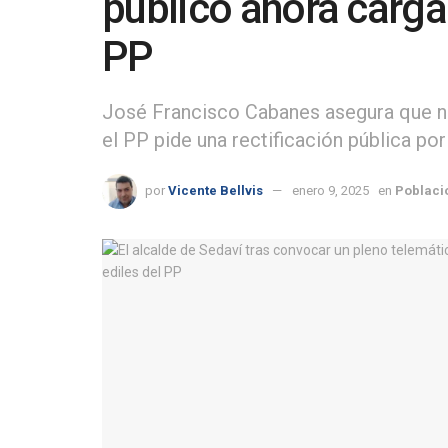
público ahora carga 
PP
José Francisco Cabanes asegura que no
el PP pide una rectificación pública por
por
Vicente Bellvis
enero 9, 2025
en
Poblaci