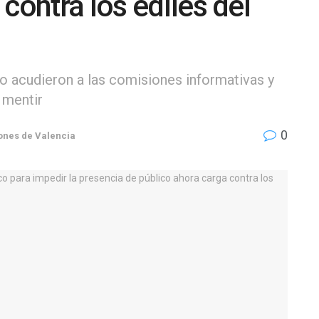
contra los ediles del
 acudieron a las comisiones informativas y
 mentir
0
ones de Valencia