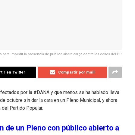
o para impedir la presencia de público ahora carga contra los ediles del PP
ir en Twitter
Compartir por mail
 afectados por la #DANA y que menos se ha hablado lleva
de octubre sin dar la cara en un Pleno Municipal, y ahora
 del Partido Popular.
ón de un Pleno con público abierto a