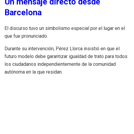
Un mensaje directo desde
Barcelona
El discurso tuvo un simbolismo especial por el lugar en el
que fue pronunciado.
Durante su intervención, Pérez Llorca insistió en que el
futuro modelo debe garantizar igualdad de trato para todos
los ciudadanos independientemente de la comunidad
autónoma en la que residan.
La reivindicación llega en un momento en el que el debate
sobre posibles singularidades territoriales vuelve a ocupar
espacio en la agenda política nacional.
“Ni privilegios ni agravios”