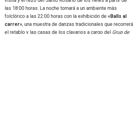
visita y el rezo del Santo Rosario de los fieles a partir de
las 18:00 horas. La noche tornará a un ambiente más
folclórico a las 22:00 horas con la exhibición de
«Balls al
carrer»
, una muestra de danzas tradicionales que recorrerá
el retablo y las casas de los clavarios a cargo del
Grup de
Dances de la falla Borrull-Turia
, contando con la
colaboración del
G.D. Azcárraga
.