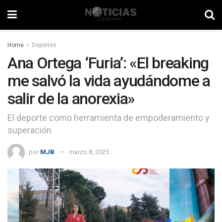
Home
Deportes
Ana Ortega ‘Furia’: «El breaking
me salvó la vida ayudándome a
salir de la anorexia»
El deporte como herramienta de empoderamiento y
superación
por
MJB
marzo 8, 2025