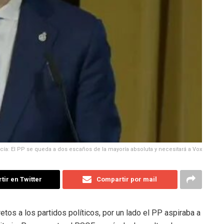
ía: El PP se queda a dos escaños de la mayoría absoluta y necesitará a Vox
ir en Twitter
Compartir por mail
os a los partidos políticos, por un lado el PP aspiraba a