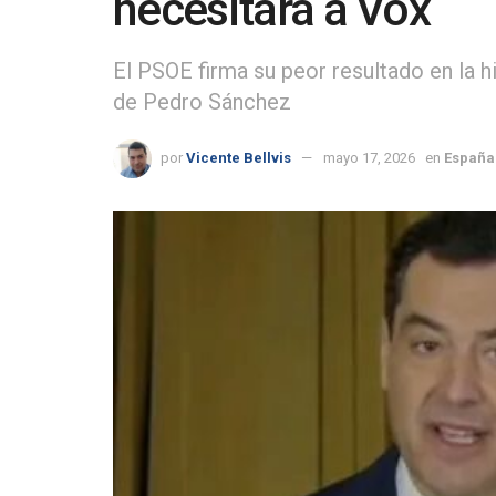
necesitará a Vox
El PSOE firma su peor resultado en la h
de Pedro Sánchez
por
Vicente Bellvis
mayo 17, 2026
en
España 