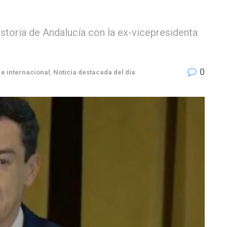
istoria de Andalucía con la ex-vicepresidenta
0
e internacional
,
Noticia destacada del día