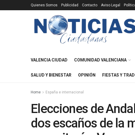
Quienes Somos
Publicidad
Contacto
Aviso Legal
Políti
VALENCIA CIUDAD
COMUNIDAD VALENCIANA
SALUD Y BIENESTAR
OPINIÓN
FIESTAS Y TRAD
Home
España e internacional
Elecciones de Andal
dos escaños de la m