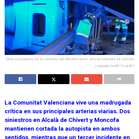
Caos circulatorio en el corredor del Mediterráneo: tres accidentes de camión
colapsan la AP-7 y la A-7
La Comunitat Valenciana vive una madrugada
crítica en sus principales arterias viarias. Dos
siniestros en Alcalà de Chivert y Moncofa
mantienen cortada la autopista en ambos
sentidos, mientras que un tercer incidente en