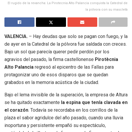
El rugido de la revancha: La Pirotecnia Alto Palancia conquista la Catedral de
la pólvora con su mascletà
VALENCIA.
– Hay deudas que solo se pagan con fuego, y la
de ayer en la Catedral de la pólvora fue saldada con creces.
Bajo un sol que parecía querer pedir perdón por los
agravios del pasado, la firma castellonense
Pirotècnia
Alto Palancia
regresó al epicentro de las Fallas para
protagonizar uno de esos disparos que se quedan
grabados en la memoria acústica de la ciudad.
Bajo el lema invisible de la superación, la empresa de Altura
se ha quitado exactamente
la espina que tenía clavada en
el corazón
. Todavía se recordaba en los corrillos de la
plaza el sabor agridulce del año pasado, cuando una lluvia
inoportuna y persistente empañó su espectáculo,