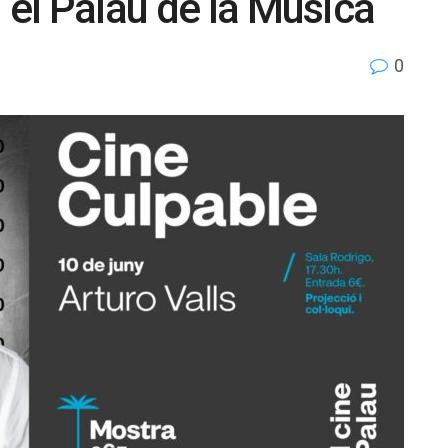
 el Palau de la Música
0