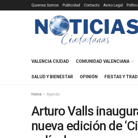
Quienes Somos
Publicidad
Contacto
Aviso Legal
Políti
VALENCIA CIUDAD
COMUNIDAD VALENCIANA
SALUD Y BIENESTAR
OPINIÓN
FIESTAS Y TRAD
Home
Agenda
Arturo Valls inaugu
nueva edición de ‘C