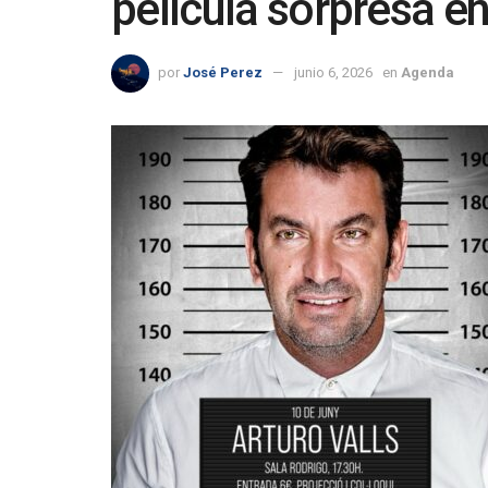
película sorpresa en
por
José Perez
junio 6, 2026
en
Agenda