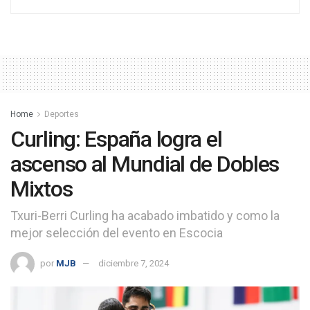
Home
Deportes
Curling: España logra el
ascenso al Mundial de Dobles
Mixtos
Txuri-Berri Curling ha acabado imbatido y como la
mejor selección del evento en Escocia
por
MJB
diciembre 7, 2024