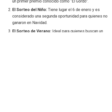
un primer premio conocido como “El Gordo”.
El Sorteo del Niño:
Tiene lugar el 6 de enero y es
considerado una segunda oportunidad para quienes no
ganaron en Navidad.
El Sorteo de Verano:
Ideal para quienes buscan un
golpe de suerte en plena temporada estival.
El Sorteo de la Cruz Roja y otros sorteos
benéficos:
Destinados a recaudar fondos para causas
solidarias.
¿Cómo se estructura un Sorteo
Extraordinario?
1. Precio de los décimos