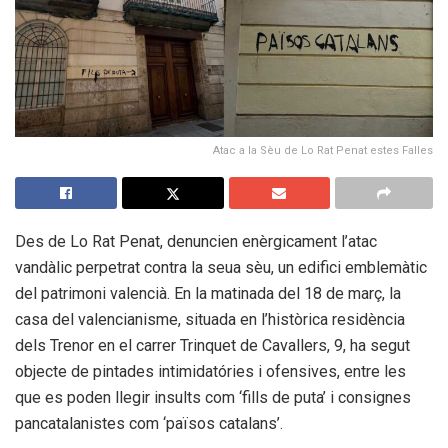
Atac a la Sèu de Lo Rat Penat estes Falles
Des de Lo Rat Penat, denuncien enèrgicament l’atac
vandàlic perpetrat contra la seua sèu, un edifici emblemàtic
del patrimoni valencià. En la matinada del 18 de març, la
casa del valencianisme, situada en l’històrica residència
dels Trenor en el carrer Trinquet de Cavallers, 9, ha segut
objecte de pintades intimidatóries i ofensives, entre les
que es poden llegir insults com ‘fills de puta’ i consignes
pancatalanistes com ‘països catalans’.