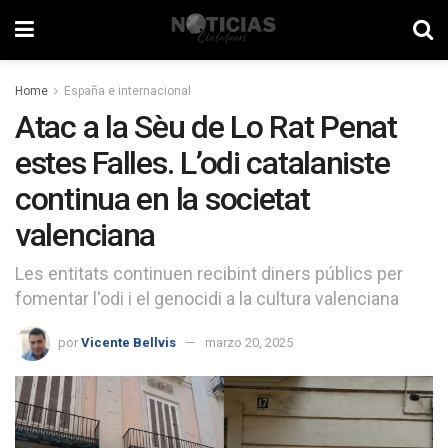
Home
España e internacional
Atac a la Sèu de Lo Rat Penat
estes Falles. L’odi catalaniste
continua en la societat
valenciana
Les entitats continuen recibint diners públics per
fomentar l'odi i el genocidi a la cultura valenciana
por
Vicente Bellvis
marzo 20, 2025