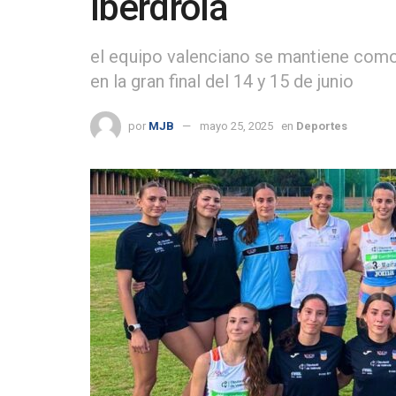
Iberdrola
el equipo valenciano se mantiene como f
en la gran final del 14 y 15 de junio
por
MJB
mayo 25, 2025
en
Deportes