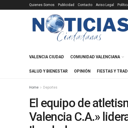
Quienes Somos
Publicidad
Contacto
Aviso Legal
Políti
VALENCIA CIUDAD
COMUNIDAD VALENCIANA
SALUD Y BIENESTAR
OPINIÓN
FIESTAS Y TRAD
Home
Deportes
El equipo de atleti
Valencia C.A.» lider