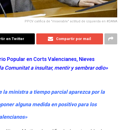
PPCV califica de "miserable" actitud de izquierda en #DANA
ir en Twitter
Compartir por mail
io Popular en Corts Valencianes, Nieves
la Comunitat a insultar, mentir y sembrar odio»
la ministra a tiempo parcial aparezca por la
poner alguna medida en positivo para los
alencianos»