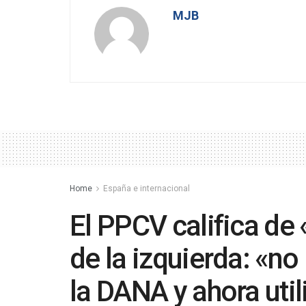
MJB
Home
España e internacional
El PPCV califica de 
de la izquierda: «n
la DANA y ahora util