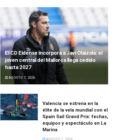
El CD Eldense incorpora a Javi Olaizola: el
joven central del Mallorca llega cedido
hasta 2027
AGOSTO 7, 2026
Valencia se estrena en la
élite de la vela mundial con el
Spain Sail Grand Prix: fechas,
equipos y espectáculo en La
Marina
AGOSTO 7, 2026