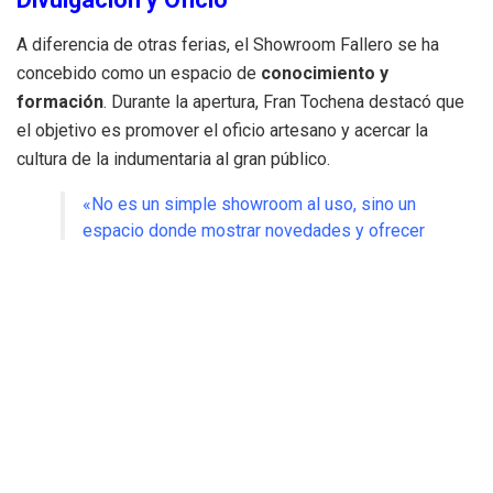
A diferencia de otras ferias, el Showroom Fallero se ha
concebido como un espacio de
conocimiento y
formación
.
Durante la apertura, Fran Tochena destacó que
el objetivo es promover el oficio artesano y acercar la
cultura de la indumentaria al gran público
.
«No es un simple showroom al uso, sino un
espacio donde mostrar novedades y ofrecer
charlas técnicas sobre la confección
tradicional», afirmó Tochena
.
Por su parte, la alcaldesa Amparo Folgado subrayó la
consolidación del evento, recordando que el éxito de la
edición anterior (2025), con más de
11.000 visitantes
, ha
convertido a Torrent en un referente autonómico
.