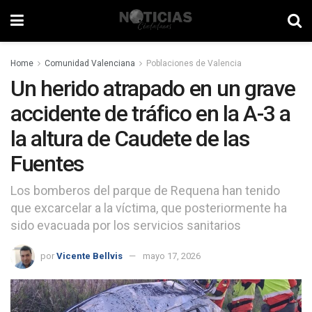
Home
Comunidad Valenciana
Poblaciones de Valencia
Un herido atrapado en un grave
accidente de tráfico en la A-3 a
la altura de Caudete de las
Fuentes
Los bomberos del parque de Requena han tenido
que excarcelar a la víctima, que posteriormente ha
sido evacuada por los servicios sanitarios
por
Vicente Bellvis
mayo 17, 2026