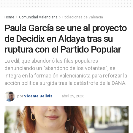
Home
Comunidad Valenciana
Poblaciones de Valencia
Paula García se une al proyecto
de Decidix en Aldaya tras su
ruptura con el Partido Popular
La edil, que abandonó las filas populares
denunciando un "abandono de los votantes", se
integra en la formación valencianista para reforzar la
acción política surgida tras la catástrofe de la DANA.
por
Vicente Bellvis
abril 29, 2026