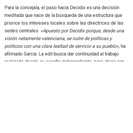
Para la concejala, el paso hacia Decidix es una decisión
meditada que nace de la búsqueda de una estructura que
priorice los intereses locales sobre las directrices de las
sedes centrales.
«Apuesto por Decidix porque, desde una
visión netamente valenciana, se nutre de políticas y
políticos con una clara lealtad de servicio a su pueblo»
, ha
afirmado García. La edil busca dar continuidad al trabajo
realizado desde su escaño independiente, pero ahora con
el respaldo de una plataforma organizada que apuesta por
el municipalismo de base.
Uno de los puntos de unión fundamentales en esta nueva
alianza es la sintonía con referentes cívicos que han
emergido de la tragedia, como la figura de María José
Hernández, vicealcaldesa de Albal y también integrante de
Decidix. Hernández cobró notoriedad mediática y social
durante la noche de la DANA por participar activamente en