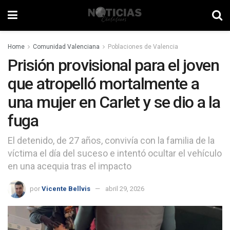
Home
Comunidad Valenciana
Poblaciones de Valencia
Prisión provisional para el joven
que atropelló mortalmente a
una mujer en Carlet y se dio a la
fuga
El detenido, de 27 años, convivía con la familia de la
víctima el día del suceso e intentó ocultar el vehículo
en una acequia tras el impacto
por
Vicente Bellvis
abril 29, 2026